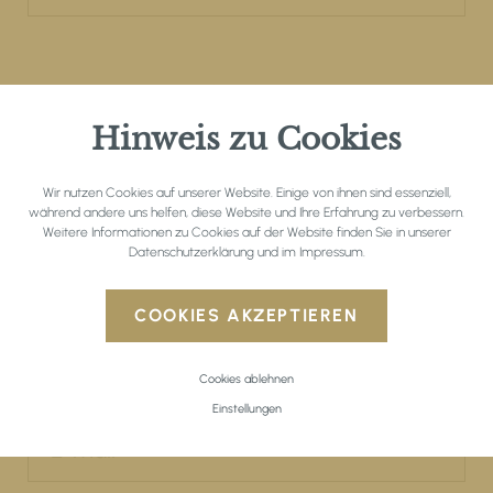
Persönliche Daten
Hinweis zu Cookies
Wir nutzen Cookies auf unserer Website. Einige von ihnen sind essenziell,
während andere uns helfen, diese Website und Ihre Erfahrung zu verbessern.
Weitere Informationen zu Cookies auf der Website finden Sie in unserer
Datenschutzerklärung
und im
Impressum
.
COOKIES AKZEPTIEREN
Cookies ablehnen
Einstellungen