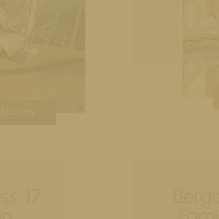
BUCHEN
ss: 17
Berga
in
Fami