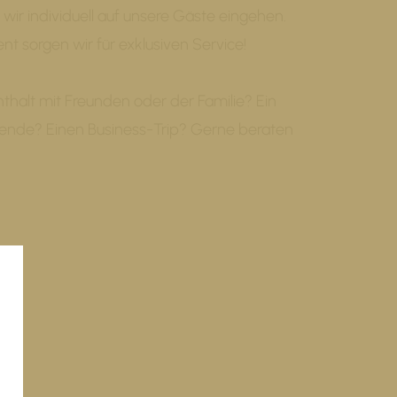
 wir individuell auf unsere Gäste eingehen.
 sorgen wir für exklusiven Service!
thalt mit Freunden oder der Familie? Ein
nde? Einen Business-Trip? Gerne beraten