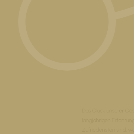
Das Glück unserer Gäs
langjährigen Erfahrun
Zufriedensten sind, we