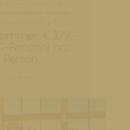
& ¾-Verwöhnpension – der
 Wellnesstag bis zur Abreise am
st gratis. Ab € 379,– p. P.
zimmer: € 379,–
¾-Pension) pro
Person
DETAILS