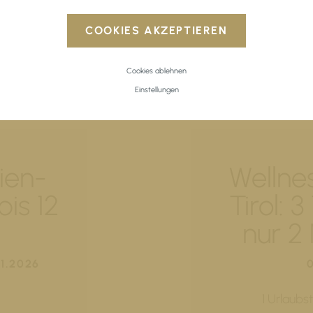
COOKIES AKZEPTIEREN
Cookies ablehnen
Einstellungen
ien-
Wellne
bis 12
Tirol: 
nur 2
11.2026
1 Urlaubs