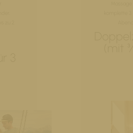
r
Massage 
nder,
komplette 3.
is zu 2
Abend i
Doppel
(mit 
r 3