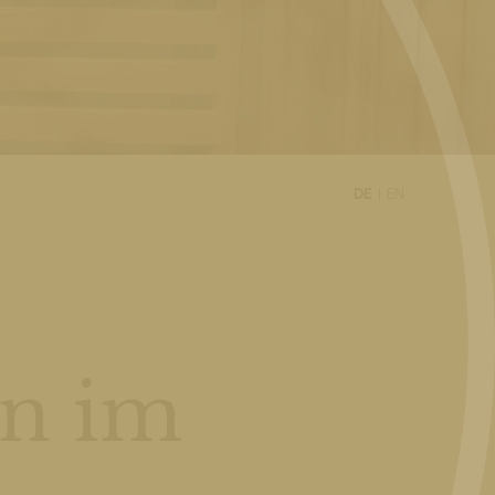
DE
EN
en im