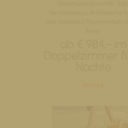
Familienappartement inkl. Tirole
Verwöhnpension, All-Inclusive für Ki
Alpi's Kinderclub & Panorama-Pool – b
Kinder…
ab € 984,- im
Doppelzimmer fü
Nächte
DETAILS