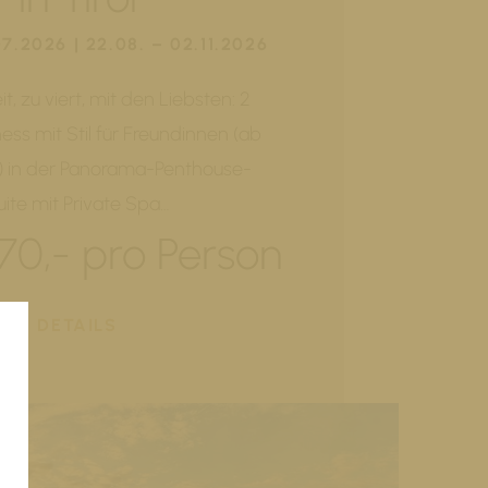
07.2026 | 22.08. – 02.11.2026
t, zu viert, mit den Liebsten: 2
ess mit Stil für Freundinnen (ab
) in der Panorama-Penthouse-
uite mit Private Spa…
70,- pro Person
DETAILS