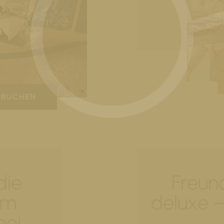
BUCHEN
die
Freun
im
deluxe –
bei