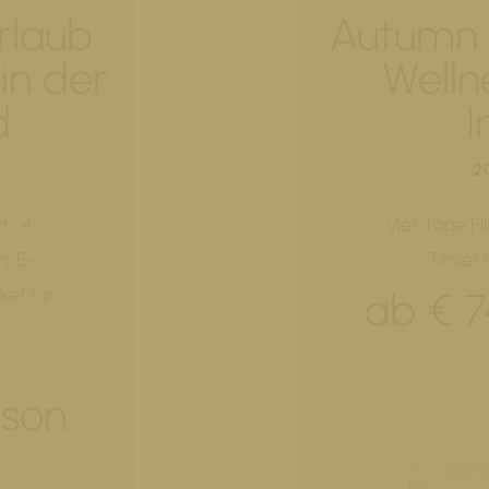
rlaub
Autumn R
in der
Welln
d
I
2
h: 4
Vier Tage Pi
, E-
Tiroler
ket für
ab € 7
rson