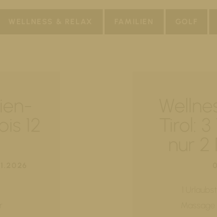
WELLNESS & RELAX
FAMILIEN
GOLF
ien-
Wellne
bis 12
Tirol: 
nur 2
11.2026
1 Urlaubs
r
Massage 