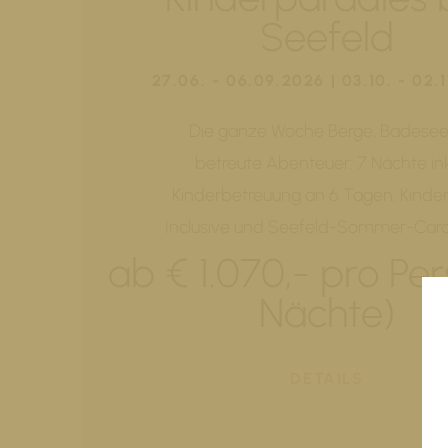
Seefeld
27.06. - 06.09.2026 | 03.10. - 02.
Die ganze Woche Berge, Badese
betreute Abenteuer: 7 Nächte ink
Kinderbetreuung an 6 Tagen, Kinder
Inclusive und Seefeld-Sommer-Card
ab € 1.070,- pro Per
Nächte)
DETAILS