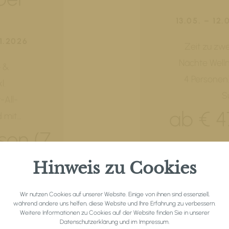
13.05. – 12.
11.2026
Zeit zu zwei
Nächte Welln
e &
4 Personen
l.
S
-All-
ab € 4
 mit…
son (7
Hinweis zu Cookies
Wir nutzen Cookies auf unserer Website. Einige von ihnen sind essenziell,
während andere uns helfen, diese Website und Ihre Erfahrung zu verbessern.
Weitere Informationen zu Cookies auf der Website finden Sie in unserer
Datenschutzerklärung
und im
Impressum
.