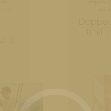
nder,
komplette 3.
is zu 2
Abend i
Doppel
(mit 
r 3