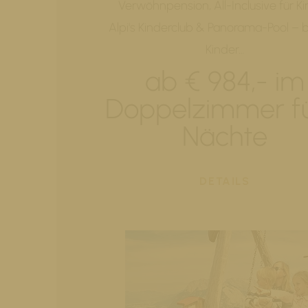
Verwöhnpension, All-Inclusive für Ki
Alpi's Kinderclub & Panorama-Pool – b
Kinder…
ab € 984,- im
Doppelzimmer fü
Nächte
DETAILS