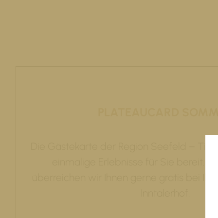
PLATEAUCARD SOMM
Die Gästekarte der Region Seefeld – Tirol
einmalige Erlebnisse für Sie bereit. 
überreichen wir Ihnen gerne gratis bei Ihr
Inntalerhof.