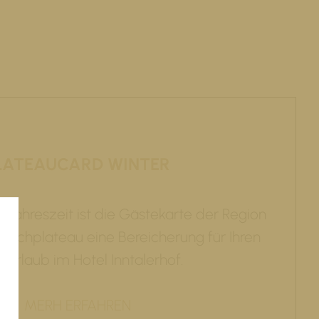
LATEAUCARD WINTER
n Jahreszeit ist die Gästekarte der Region
 Hochplateau eine Bereicherung für Ihren
erurlaub im Hotel Inntalerhof.
MERH ERFAHREN