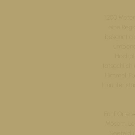
1.200 Meter
eine Regi
bekannt al
umbenan
Hochpla
tatsächlich 
Himmel. Fü
hinunter stu
Fünf Orte 
Mösern, Le
Seefeld 