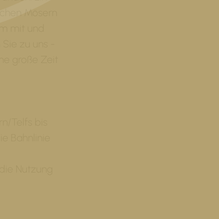
schen Mösern
um mit und
Sie zu uns -
ine große Zeit
n/Telfs bis
ie Bahnlinie
 die Nutzung