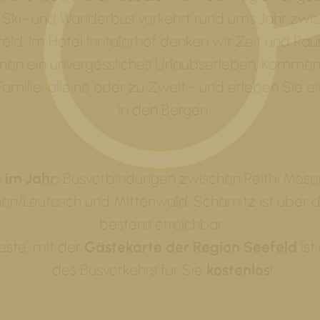
r Ski- und Wanderbus verkehrt rund ums Jahr zwi
eld. Im Hotel Inntalerhof denken wir Zeit und Ra
hnen ein unvergessliches Urlaubserleben. Kommen 
amilie, alleine oder zu Zweit - und erleben Sie e
in den Bergen.
 im Jahr:
Busverbindungen zwischen Reith, Möser
en/Leutasch und Mittenwald. Scharnitz ist über d
bestens erreichbar.
este, mit der
Gästekarte der Region Seefeld
ist
des Busverkehrs für Sie
kostenlos
!