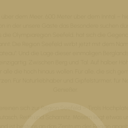
 über dem Meer, 600 Meter über dem Inntal – hie
on in der unsere Gäste das Besondere suchen dürf
s die Olympiaregion Seefeld, hat sich die Gegen
nt: Die Region Seefeld wirbt jetzt mit dem Name
teau". Und die Lage dieser einmaligen Berglands
einzigartig. Zwischen Berg und Tal. Auf halber Hö
r alle die hoch hinaus wollen. Für alle, die sich ge
̈rzen. Für Naturliebhaber und Gipfelstürmer, für 
Genießer.
vereinen sich zur Region Seefeld – Tirols Hochplat
utasch, Reith und Scharnitz. Mösern liegt etwas u
und ist bestens an das Zentrum der Region angeb