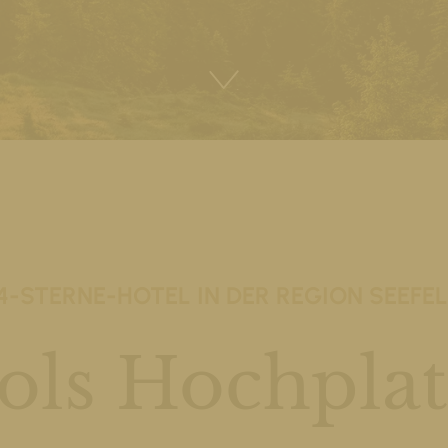
4-STERNE-HOTEL IN DER REGION SEEFE
ols Hochpla