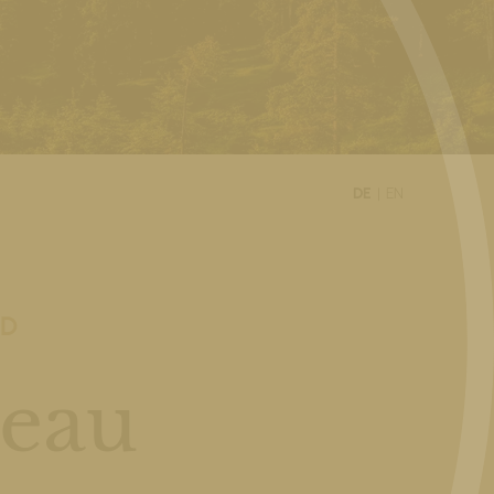
DE
EN
LD
teau