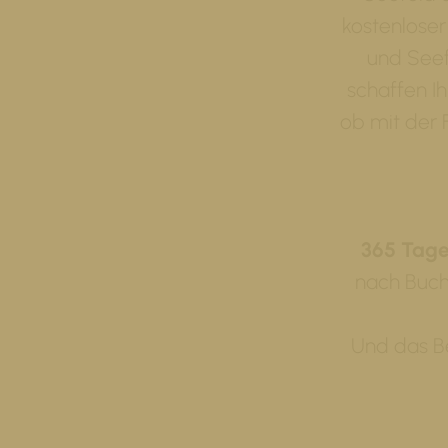
kostenlose
und Seef
schaffen I
ob mit der F
365 Tage
nach Buch
Und das B