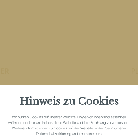
ER
P
s Hochplateau hält
Auch in der kalte
Hinweis zu Cookies
Die Plateaucard
Seefeld – Tirols
er Ankunft im Hotel
Wint
Wir nutzen Cookies auf unserer Website. Einige von ihnen sind essenziell,
während andere uns helfen, diese Website und Ihre Erfahrung zu verbessern.
Weitere Informationen zu Cookies auf der Website finden Sie in unserer
Datenschutzerklärung
und im
Impressum
.