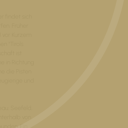
r findet sich
en. Früher
d vor Kurzem
n "Tirols
chaft ist
he in Richtung
rne die Pisten
Neugierige und
eau: Seefeld,
nterhalb von
unden. Ein