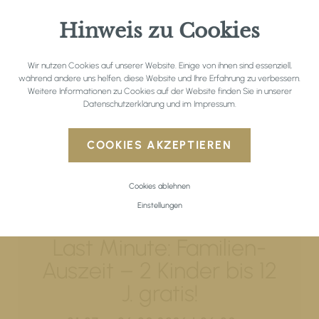
KONTAKT
Hinweis zu Cookies
Wir nutzen Cookies auf unserer Website. Einige von ihnen sind essenziell,
während andere uns helfen, diese Website und Ihre Erfahrung zu verbessern.
Weitere Informationen zu Cookies auf der Website finden Sie in unserer
Datenschutzerklärung
und im
Impressum
.
COOKIES AKZEPTIEREN
Cookies ablehnen
Einstellungen
Last Minute: Familien-
Auszeit – 2 Kinder bis 12
J. gratis!