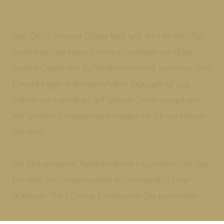
Das Glück unserer Gäste liegt uns am Herzen. Aus
unsere langjährigen Erfahrung wissen wir, dass
unsere Gäste am Zufriedensten sind, wenn wir Ihre
Erwartungen vollends erfüllen. Das gelingt uns,
indem wir individuell auf unsere Gäste eingehen.
Mit großem Engagement sorgen wir für exklusiven
Service!
Sie planen einen Aufenthalt mit Freunden oder der
Familie? Ein romantisches Wochenende? Einen
Business-Trip? Gerne beraten wir Sie persönlich.