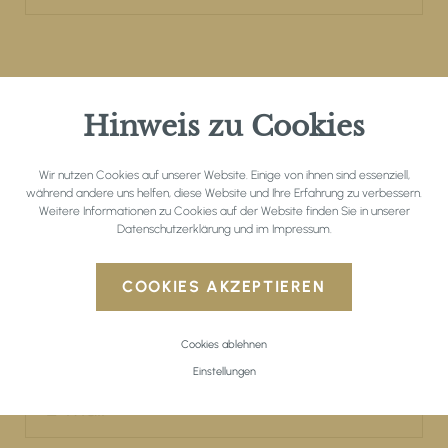
Persönliche Daten
Hinweis zu Cookies
Wir nutzen Cookies auf unserer Website. Einige von ihnen sind essenziell,
während andere uns helfen, diese Website und Ihre Erfahrung zu verbessern.
Weitere Informationen zu Cookies auf der Website finden Sie in unserer
Datenschutzerklärung
und im
Impressum
.
COOKIES AKZEPTIEREN
Cookies ablehnen
Einstellungen