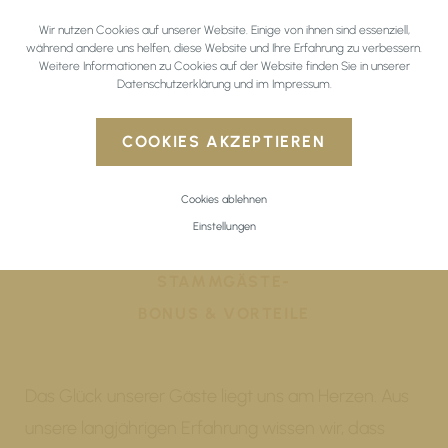
Wir nutzen Cookies auf unserer Website. Einige von ihnen sind essenziell,
während andere uns helfen, diese Website und Ihre Erfahrung zu verbessern.
Weitere Informationen zu Cookies auf der Website finden Sie in unserer
Datenschutzerklärung
und im
Impressum
.
WUNSCHZIMMER
BUCHEN MIT
COOKIES AKZEPTIEREN
ANFRAGEN
BESTPREISGARANTIE
Cookies ablehnen
Einstellungen
STAMMGÄSTE-
BONUS & VORTEILE
Das Glück unserer Gäste liegt uns am Herzen. Aus
unsere langjährigen Erfahrung wissen wir, dass