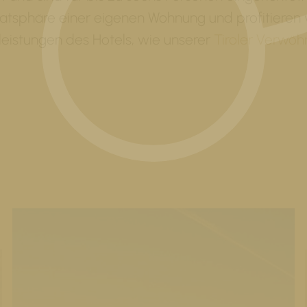
vatsphäre einer eigenen Wohnung und profitieren 
leistungen des Hotels, wie unserer
Tiroler Verwöh