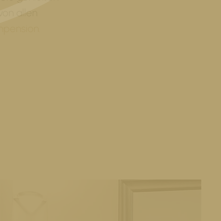
von allen
npension.