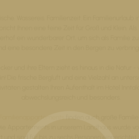
che. Wassereis. Familienzeit. Ein Familienurlaub in
richt Ihnen eine feine Zeit für Groß und Klein. Als
alerhof ein wunderbarer Ort, um sich als Familie z
nd eine besondere Zeit in den Bergen zu verbring
cker und ihre Eltern zieht es hinaus in die Natur -
n! Die frische Bergluft und eine Vielzahl an unter
ivitäten gestalten Ihren Aufenthalt im Hotel Inntal
abwechslungsreich und besonders.
Familienappartements
finden auch große Famili
ie Appartements in unserem Landhaus wurde v
 und sind für bis zu sechs Personen eingerichtet