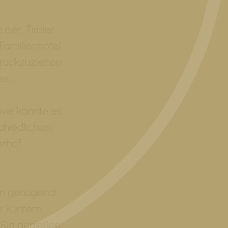
 den Tiroler
 Familienhotel
urückzuziehen
en.
 wie könnte es
schiedlichen
erhof
en genügend
or Kurzem
. Sie genießen