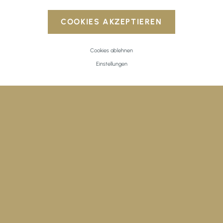
Abwechslung
COOKIES AKZEPTIEREN
Cookies ablehnen
AKTIVITÄTEN & AUSFLÜGE
Einstellungen