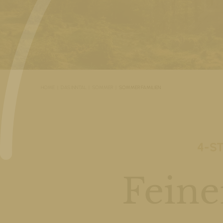
HOME
DAS INNTAL
SOMMER
SOMMER FAMILIEN
4-S
Fein