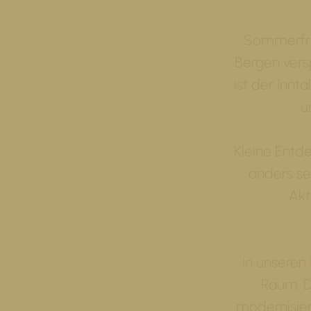
Sommerfris
Bergen versp
ist der Innt
u
Kleine Entde
anders sei
Akt
In unseren
Raum. D
modernisiert