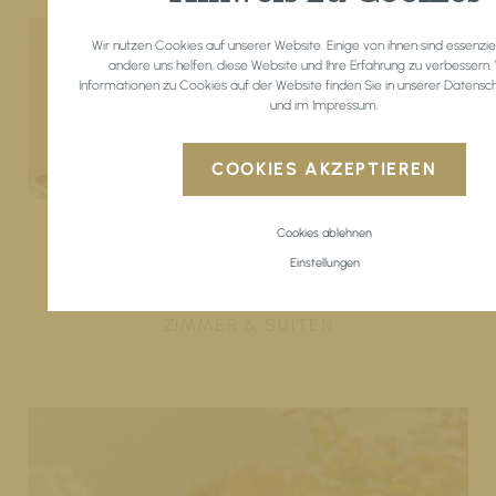
Wir nutzen Cookies auf unserer Website. Einige von ihnen sind essenzie
andere uns helfen, diese Website und Ihre Erfahrung zu verbessern.
Informationen zu Cookies auf der Website finden Sie in unserer
Datensch
und im
Impressum
.
COOKIES AKZEPTIEREN
Cookies ablehnen
Raum
Einstellungen
ZIMMER & SUITEN