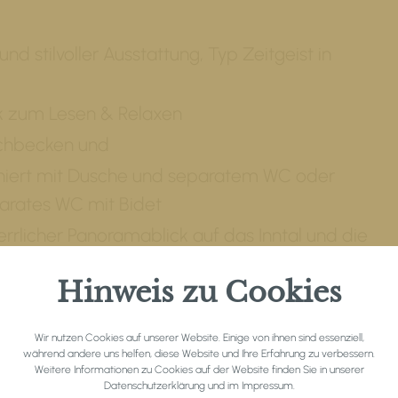
 stilvoller Ausstattung, Typ Zeitgeist in
nk zum Lesen & Relaxen
chbecken und
iert mit Dusche und separatem WC oder
parates WC mit Bidet
rrlicher Panoramablick auf das Inntal und die
ntals
Hinweis zu Cookies
e mit Parkett buchbar
Wir nutzen Cookies auf unserer Website. Einige von ihnen sind essenziell,
während andere uns helfen, diese Website und Ihre Erfahrung zu verbessern.
Weitere Informationen zu Cookies auf der Website finden Sie in unserer
Datenschutzerklärung
und im
Impressum
.