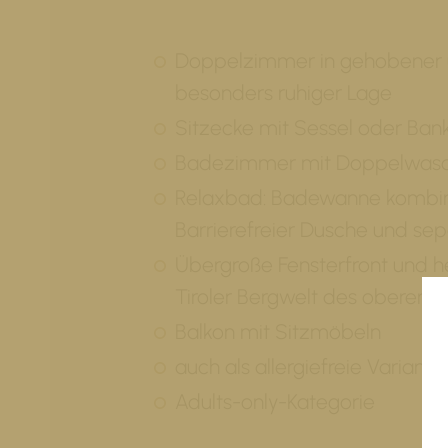
Doppelzimmer in gehobener und
besonders ruhiger Lage
Sitzecke mit Sessel oder Ba
Badezimmer mit Doppelwas
Relaxbad: Badewanne kombin
Barrierefreier Dusche und se
Übergroße Fensterfront und he
Tiroler Bergwelt des oberen In
Balkon mit Sitzmöbeln
auch als allergiefreie Variant
Adults-only-Kategorie